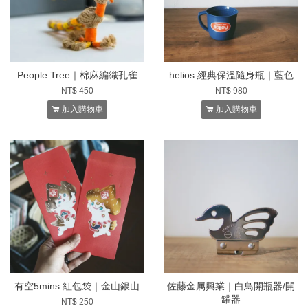
People Tree｜棉麻編織孔雀
helios 經典保溫隨身瓶｜藍色
NT$ 450
NT$ 980
加入購物車
加入購物車
有空5mins 紅包袋｜金山銀山
佐藤金属興業｜白鳥開瓶器/開
罐器
NT$ 250