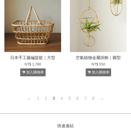
日本手工藤編提籃｜方型
空氣植物金屬掛飾｜圓型
NT$ 1,780
NT$ 550
加入購物車
加入購物車
←
1
2
3
4
5
6
7
8
→
快速連結