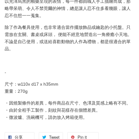
以光澤烏黑的釉藥呈現的表情，每一件都由職人手工描繪而成，那
略帶呆萌、令人不禁莞爾的神情，總是讓人忍不住多看幾眼，讓人
忍不住想一一蒐集。
除了作為餐具使用，也非常適合當作擺放飾品或鑰匙的小托盤。只
需放在玄關、書桌或床頭， 便能不經意地營造出一角療癒小天地。
不論是自己使用，或送給喜歡動物的人作為禮物，都是很適合的單
品。
-
尺寸：w110x d17 x h35mm
重量：270g
・因燒製條件的差異，每件商品在尺寸、色澤及質感上略有不同。
・由於全程手工製作，刻紋與花樣存在個體差異。
・微波爐、洗碗機可，請勿放入烤箱使用。
分享
Tweet
Pin it