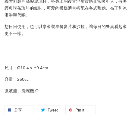
義大利製的高腳玻璃杯，杯身上的復古浮雕紋路非常吸引人，有著
經典喫茶
珈琲的氣味，可愛的模樣適合搭配在各式甜點、布丁和冰
淇淋聖代喲。
想日日使用，也可以拿來裝早餐麥片和沙拉，讓每日的餐桌看起來
更不一樣。
-
尺寸：
Ø10.4 x H9.4cm
容量：260cc
微波爐、洗碗機 O
分享
Tweet
Pin it