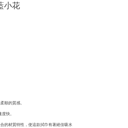
藍小花
，柔順的質感。
速度快。
組合的材質特性，使這款拭巾有著絕佳吸水