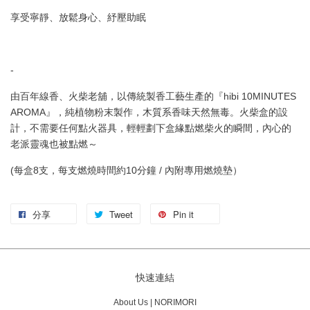
享受寧靜、放鬆身心、紓壓助眠
-
由百年線香、火柴老舖，以傳統製香工藝生產的『hibi 10MINUTES
AROMA』，純植物粉末製作，木質系香味天然無毒。火柴盒的設
計，不需要任何點火器具，輕輕劃下盒緣點燃柴火的瞬間，內心的
老派靈魂也被點燃～
(每盒8支，每支燃燒時間約10分鐘 / 內附
專用燃燒墊）
分享
Tweet
Pin it
快速連結
About Us | NORIMORI