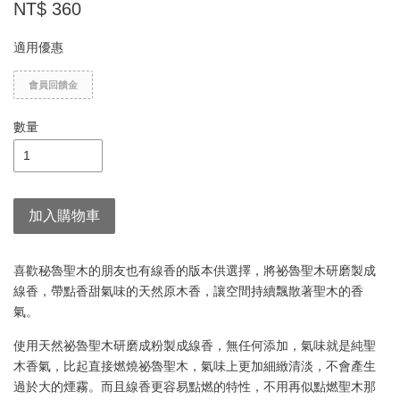
NT$ 360
適用優惠
會員回饋金
數量
加入購物車
喜歡秘魯聖木的朋友也有線香的版本供選擇，將祕魯聖木研磨製成
線香，帶點香甜氣味的天然原木香，讓空間持續飄散著聖木的香
氣。
使用天然祕魯聖木研磨成粉製成線香，無任何添加，氣味就是純聖
木香氣，比起直接燃燒祕魯聖木，氣味上更加細緻清淡，不會產生
過於大的煙霧。而且線香更容易點燃的特性，不用再似點燃聖木那