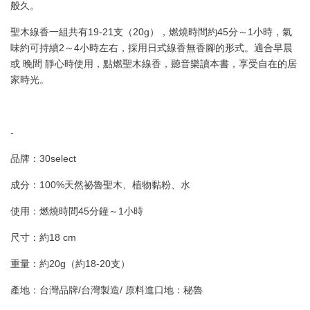
般久。
聖木線香一組共有19-21支（20g），燃燒時間約45分～1小時，氣
味約可持續2～4小時左右，採用日式線香無香腳的形式。適合早晨
或 晚間 靜心時使用，點燃聖木線香，聽音樂讀本書，享受自在的居
家時光。
-
品牌：30select
成分：100%天然祕魯聖木、植物黏粉、水
使用：燃燒時間45分鐘～1小時
尺寸：約18 cm
重量：約20g（約18-20支）
產地：台灣品牌/台灣製造/ 原料進口地：秘魯