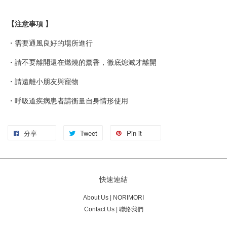
【注意事項 】
・需要通風良好的場所進行
・請不要離開還在燃燒的薰香，徹底熄滅才離開
・請遠離小朋友與寵物
・呼吸道疾病患者請衡量自身情形使用
分享
Tweet
Pin it
快速連結
About Us | NORIMORI
Contact Us | 聯絡我們