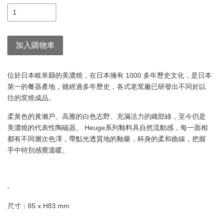
加入購物車
位於日本岐阜縣的美濃燒，在日本擁有 1000 多年歷史文化，是日本
第一的餐器產地，雖經過多年歷史，各式老窯廠已研發出不同於以
往的窯燒成品。
柔黃色的黃瀨戶、高雅的白色志野、充滿活力的織部綠，至今仍是
美濃燒的代表性陶磁器。 Heuge系列釉料具自然流動感，每一面相
都有不同層次色澤，帶點光透質地的釉藥，杯身的柔和曲線，把握
手中特別感覺溫暖。
-
尺寸：85 x H83 mm