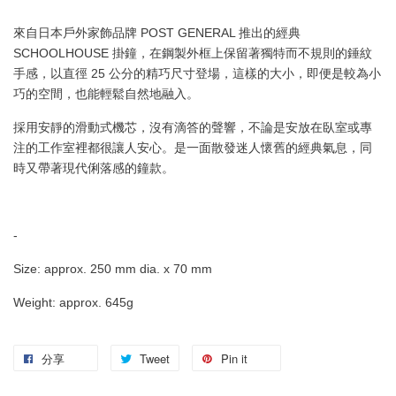
來自日本戶外家飾品牌 POST GENERAL 推出的經典
SCHOOLHOUSE 掛鐘，在鋼製外框上保留著獨特而不規則的錘紋
手感，以直徑 25 公分的精巧尺寸登場，這樣的大小，即便是較為小
巧的空間，也能輕鬆自然地融入。
採用安靜的滑動式機芯，沒有滴答的聲響，不論是安放在臥室或專
注的工作室裡都很讓人安心。是一面散發迷人懷舊的經典氣息，同
時又帶著現代俐落感的鐘款。
-
Size: approx. 250 mm dia. x 70 mm
Weight: approx. 645g
分享
Tweet
Pin it