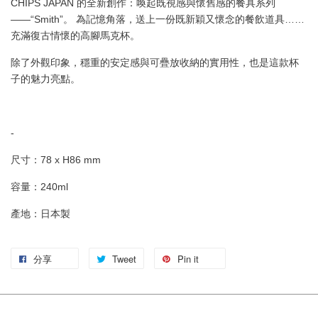
CHIPS JAPAN 的全新創作：喚起既視感與懷舊感的餐具系列
——“Smith”。 為記憶角落，送上一份既新穎又懷念的餐飲道具……
充滿復古情懷的高腳馬克杯。
除了外觀印象，穩重的安定感與可疊放收納的實用性，也是這款杯
子的魅力亮點。
-
尺寸：78 x H86 mm
容量：240ml
產地：日本製
分享
Tweet
Pin it