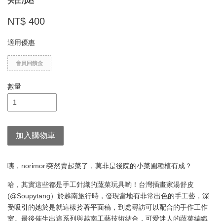
NT$ 400
適用優惠
會員回饋金
數量
加入購物車
咦，norimori突然賣起菜了，莫非是後院的小菜圃種植有成？
哈，其實這些都是手工針織的蔬菜玩具喲！台灣插畫家湯舒皮
(@Soupytang）於越南旅行時，發現當地有非常出色的手工藝，深
受吸引的她於是就這樣拎著平面稿，到處尋訪可以配合的手作工作
室。最後催生出這系列與越南工藝技術結合，可愛迷人的蔬菜編織