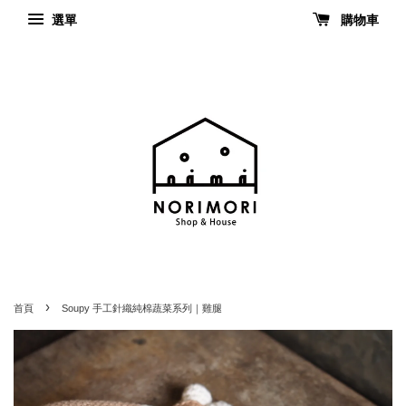
選單
購物車
›
首頁
Soupy 手工針織純棉蔬菜系列｜雞腿