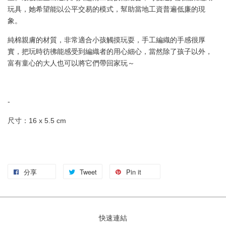
玩具，她希望能以公平交易的模式，幫助當地工資普遍低廉的現
象。
純棉親膚的材質，非常適合小孩觸摸玩耍，手工編織的手感很厚
實，把玩時彷彿能感受到編織者的用心細心，當然除了孩子以外，
富有童心的大人也可以將它們帶回家玩～
-
尺寸：16 x 5.5 cm
分享
Tweet
Pin it
快速連結